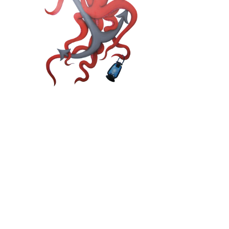
POISSONNERIE
MATANAISE
697 avenue du phare ouest Matane
Quebec G4W 1V4 Canada