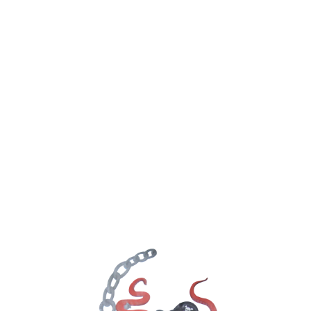
Nous Joindre
418-562-1292
info@poissonneriematanaise.ca