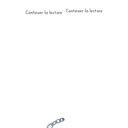
Continuer la lecture
Continuer la lecture
Nous Joindre
418-562-1292
info@poissonneriematanaise.ca