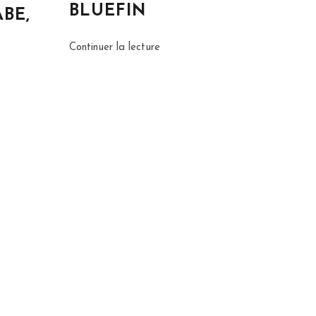
BLUEFIN
BE,
Continuer la lecture
POISSONNERIE MATANAISE
697 avenue du phare ouest
Matane Quebec G4W 1V4